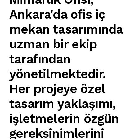
Ankara'da ofis iç
mekan tasarımı
nda
uzman bir ekip
tarafından
yönetilmektedir.
Her
proje
ye
özel
tasarım yaklaşımı
,
işletmelerin özgün
gereksinimlerini