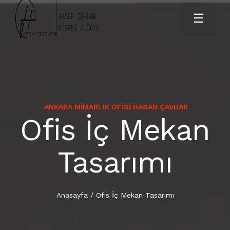
☰
ANKARA MIMARLIK OFISI HASAN ÇAVDAR
HAKKIMIZDA
DIŞ CEPHE TASARIMI
Ofis İç Mekan
ANASAYFA
İÇ MEKAN TASARIMI
Tasarımı
KURUMSAL
RUHSAT PROJE
HIZMETLER
Anasayfa
/
Ofis İç Mekan Tasarımı
PROJELER
ANKARA AKUSTİK RAPOR | ANKARA MİMAR |