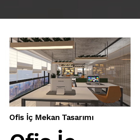
BLOG
ANKARA İÇ MİMARLIK OFİSİ |
S.S.S
İLETIŞIM
Ofis İç Mekan Tasarımı