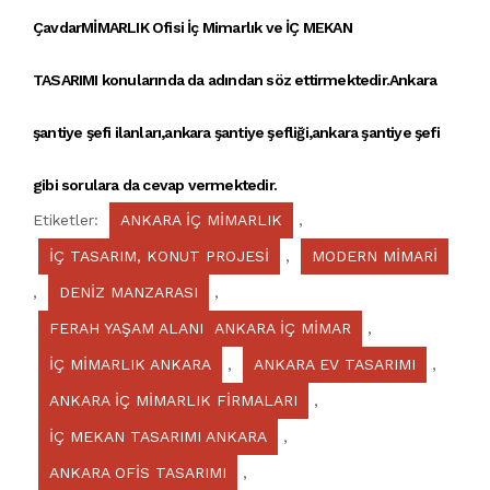
Çavdar
MİMARLIK
Ofisi İç Mimarlık ve
İÇ MEKAN
TASARIMI
konularında da adından söz ettirmektedir.
Ankara
şantiye şefi ilanları
,
ankara şantiye şefliği
,
ankara şantiye şefi
gibi sorulara da cevap vermektedir.
Etiketler:
ANKARA İÇ MİMARLIK
,
İÇ TASARIM, KONUT PROJESİ
,
MODERN MİMARİ
,
DENİZ MANZARASI
,
FERAH YAŞAM ALANI ANKARA İÇ MİMAR
,
İÇ MİMARLIK ANKARA
,
ANKARA EV TASARIMI
,
ANKARA İÇ MİMARLIK FİRMALARI
,
İÇ MEKAN TASARIMI ANKARA
,
ANKARA OFİS TASARIMI
,