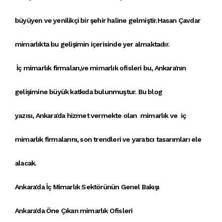
büyüyen ve
yenilikçi
bir şehir haline gelmiştir.
Hasan Çavdar
mimarlık
ta bu gelişimin içerisinde yer almaktadır.
İç mimarlık firmaları
,ve
mimarlık ofisleri
bu,
Ankara'nın
gelişimi
ne büyük katkıda bulunmuştur. Bu blog
yazısı,
Ankara'da hizmet vermekte olan mimar
lık ve
iç
mimarlık firmalarını
,
son trendler
i ve
yaratıcı tasarımları
ele
alacak.
Ankara'da İç Mimarlık Sektörünün Genel Bakışı
Ankara'da Öne Çıkan mimarlık Ofisleri