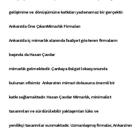
gelişimine ve dönüşümüne katkıları yadsınamaz bir gerçektir.
Ankara'da Öne ÇıkanMimarlık Firmaları
Ankara'da iç mimarlık alanında faaliyet gösteren
firmaların
başında da
Hasan Çavdar
mimarlık
gelmektedir.
Çankaya
Balgat
lokasyonunda
bulunan
ofisimiz
Ankara'nın mimari dokusu
na önemli bir
katkı sağlamaktadır.
Hasan Çavdar Mimarlık
,
minimalist
tasarımlar
ı ve
sürdürülebilir yaklaşımlar
ı
lüks ve
yenilikçi
tasarımlar
sunmaktadır.
Uzmanlaşmış firmalar
,
Ankara'nın