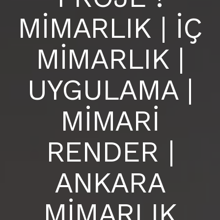
BLOG
MİMARLIK | İÇ
ANKARA İÇ MİMARLIK OFİSİ |
S.S.S
MİMARLIK |
İLETIŞIM
UYGULAMA |
MİMARİ
RENDER |
ANKARA
MİMARLIK