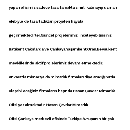
yapan
ofisimiz
sadece tasarlamakla sınırlı kalmayıp uzman
ekibiyle de tasarladıkları projeleri hayata
geçirmektedirler.Güncel projelerimizi inceleyebilirisiniz.
Batıkent Çakırlarda ve Çankaya Yaşamkent,Oran,Beysukent
mevkiilerinde aktif projelerimiz devam etmektedir.
Ankara'da mimar
ya da
mimarlık firmaları
diye aradığınızda
ulaşabileceğiniz firmaların başında
Hasan Çavdar Mimarlık
Ofisi
yer almaktadir. Hasan Çavdar Mimarlık
Ofisi
Çankaya
merkezli ofisinde Türkiye Avrupanın bir çok