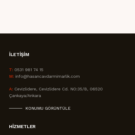
İLETIŞIM
T:
0531 981 74 15
M:
info@hasancavdarmimarlik.com
A:
Cevizlidere, Cevizlidere Cd. NO:35/B, 06520
Çankaya/Ankara
KONUMU GÖRÜNTÜLE
HIZMETLER