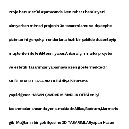
Proje
henüz
etüd
aşamasında iken
ruhsat
henüz yeni
alınıyorken
mimari proje
nin
3d tasarımlar
ını ve
dış cephe
çizimleri
ni
gerçekçi renderlar
la
hızlı bir şekilde
düzenleyip
müşterileri ile
kritikler
ini yapar
.Ankara
için
marka projele
r
ve
estetik tasarımlar
yapamaya özen göstermektedir.
MUĞLA'DA 3D TASARIM OFİSİ
diye bir arama
yapıldığında
HASAN ÇAVDAR MİMARLIK OFİSİ
en iyi
tasarımcılar arasında yer almaktadır.Milas,Bodrum,Marmaris
gibi Muğlanın bir çok ilçesine
3D TASARIMLAR
yapan Hasan