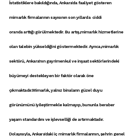
İstatistiklere bakıldığında,
Ankara'da faaliyet gösteren
mimarlık firmaları
nın sayısının son yıllarda ciddi
oranda arttığı görülmektedir. Bu artış,
mimarlık hizmetleri
ne
olan talebin yükseldiğini göstermektedir. Ayrıca,
mimarlık
sektörü
,
Ankara'nın gayrimenkul ve inşaat sektörleri
ndeki
büyümeyi destekleyen bir faktör olarak öne
çıkmaktadır.
Mimarlık
, yalnız
binalar
ın güzel duyu
görünümünü iyileştirmekle kalmayıp, bununla beraber
yaşam standardını ve işlevselliği de artırmaktadır.
Dolayısıyla,
Ankara'daki iç mimarlık firmaları
nın, şehrin genel