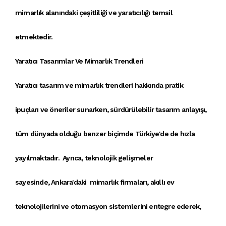
mimarlık alanındaki çeşitliliği ve yaratıcılığı
temsil
etmektedir.
Yaratıcı Tasarımlar Ve Mimarlık Trendleri
Yaratıcı tasarım
ve
mimarlık trendleri
hakkında
pratik
ipuçları
ve öneriler sunarken,
sürdürülebilir tasarım anlayışı
,
tüm dünyada olduğu benzer biçimde Türkiye'de de hızla
yayılmaktadır. Ayrıca, teknolojik gelişmeler
sayesinde,
Ankara'daki mimarlık firmaları
,
akıllı ev
teknolojileri
ni ve
otomasyon sistemleri
ni entegre ederek,