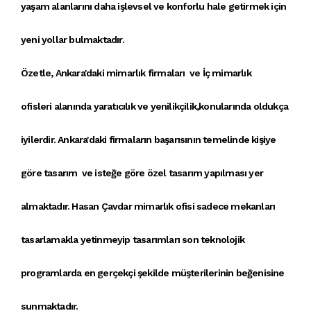
yaşam alanlarını daha işlevsel ve konforlu hale getirmek için
yeni yollar bulmaktadır.
Özetle,
Ankara'daki mimarlık firmaları
ve
İç mimarlık
ofisleri
alanında
yaratıcılık ve yenilikçilik
,konularında oldukça
iyilerdir. A
nkara'daki firmaların
başarısının temelinde
kişiye
göre tasarım
ve
isteğe göre özel tasarım
yapılması yer
almaktadır.
Hasan Çavdar mimarlık ofisi
sadece
mekanları
tasarlamak
la yetinmeyip
tasarımlar
ı son teknolojik
programlarda en gerçekçi şekilde müşterilerinin beğenisine
sunmaktadır.