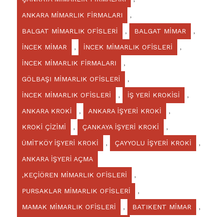
ANKARA MİMARLIK FİRMALARI
,
BALGAT MİMARLIK OFİSLERİ
,
BALGAT MİMAR
,
İNCEK MİMAR
,
İNCEK MİMARLIK OFİSLERİ
,
İNCEK MİMARLIK FİRMALARI
,
GÖLBAŞI MİMARLIK OFİSLERİ
,
İNCEK MİMARLIK OFİSLERİ
,
İŞ YERİ KROKİSİ
,
ANKARA KROKİ
,
ANKARA İŞYERİ KROKİ
,
KROKİ ÇİZİMİ
,
ÇANKAYA İŞYERİ KROKİ
,
ÜMİTKÖY İŞYERİ KROKİ
,
ÇAYYOLU İŞYERİ KROKİ
,
ANKARA İŞYERİ AÇMA
,KEÇİÖREN MİMARLIK OFİSLERİ
,
PURSAKLAR MİMARLIK OFİSLERİ
,
MAMAK MİMARLIK OFİSLERİ
,
BATIKENT MİMAR
,