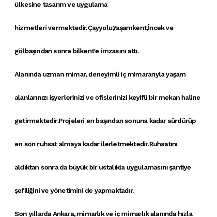
ülkesine
tasarım ve uygulama
hizmetleri
vermektedir.Çayyolu,Yaşamkent,İncek ve
gölbaşından sonra bilkent'e imzasını attı.
Alanında uzman mimar, deneyimli iç mimararıyla yaşam
alanlarınızı işyerlerinizi ve ofislerinizi keyifli bir mekan haline
getirmektedir.Projeleri en başından sonuna kadar sürdürüp
en son ruhsat almaya kadar ilerletmektedir.Ruhsatını
aldıktan sonra da büyük bir ustalıkla uygulamasını şantiye
şefiliğini ve yönetimini de yapmaktadır.
Son yıllarda
Ankara, mimarlık
ve
iç mimarlık
alanında hızla