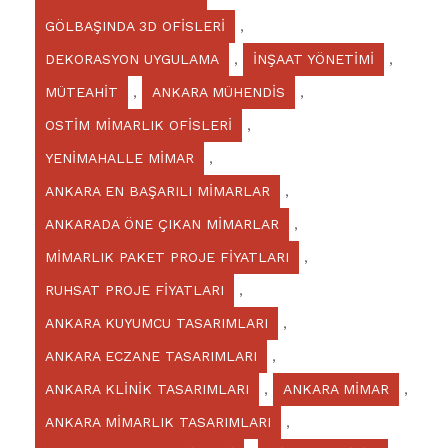
GÖLBAŞINDA 3D OFİSLERİ
,
DEKORASYON UYGULAMA
,
İNŞAAT YÖNETİMİ
,
MÜTEAHİT
,
ANKARA MÜHENDİS
,
OSTİM MİMARLIK OFİSLERİ
,
YENİMAHALLE MİMAR
,
ANKARA EN BAŞARILI MİMARLAR
,
ANKARADA ÖNE ÇIKAN MİMARLAR
,
MİMARLIK PAKET PROJE FİYATLARI
,
RUHSAT PROJE FİYATLARI
,
ANKARA KUYUMCU TASARIMLARI
,
ANKARA ECZANE TASARIMLARI
,
ANKARA KLİNİK TASARIMLARI
,
ANKARA MİMAR
,
ANKARA MİMARLIK TASARIMLARI
,