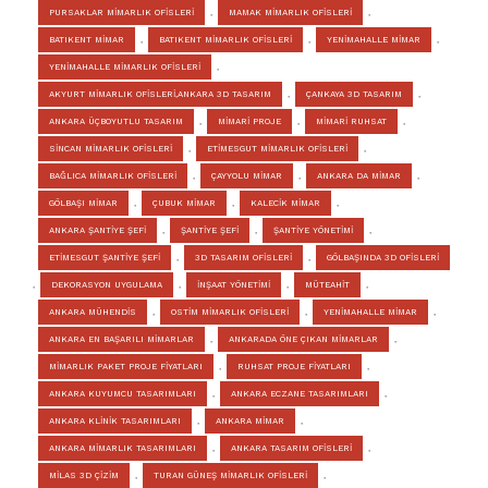
PURSAKLAR MİMARLIK OFİSLERİ
,
MAMAK MİMARLIK OFİSLERİ
,
BATIKENT MİMAR
,
BATIKENT MİMARLIK OFİSLERİ
,
YENİMAHALLE MİMAR
,
YENİMAHALLE MİMARLIK OFİSLERİ
,
AKYURT MİMARLIK OFİSLERİ,ANKARA 3D TASARIM
,
ÇANKAYA 3D TASARIM
,
ANKARA ÜÇBOYUTLU TASARIM
,
MİMARİ PROJE
,
MİMARİ RUHSAT
,
SİNCAN MİMARLIK OFİSLERİ
,
ETİMESGUT MİMARLIK OFİSLERİ
,
BAĞLICA MİMARLIK OFİSLERİ
,
ÇAYYOLU MİMAR
,
ANKARA DA MİMAR
,
GÖLBAŞI MİMAR
,
ÇUBUK MİMAR
,
KALECİK MİMAR
,
ANKARA ŞANTİYE ŞEFİ
,
ŞANTİYE ŞEFİ
,
ŞANTİYE YÖNETİMİ
,
ETİMESGUT ŞANTİYE ŞEFİ
,
3D TASARIM OFİSLERİ
,
GÖLBAŞINDA 3D OFİSLERİ
,
DEKORASYON UYGULAMA
,
İNŞAAT YÖNETİMİ
,
MÜTEAHİT
,
ANKARA MÜHENDİS
,
OSTİM MİMARLIK OFİSLERİ
,
YENİMAHALLE MİMAR
,
ANKARA EN BAŞARILI MİMARLAR
,
ANKARADA ÖNE ÇIKAN MİMARLAR
,
MİMARLIK PAKET PROJE FİYATLARI
,
RUHSAT PROJE FİYATLARI
,
ANKARA KUYUMCU TASARIMLARI
,
ANKARA ECZANE TASARIMLARI
,
ANKARA KLİNİK TASARIMLARI
,
ANKARA MİMAR
,
ANKARA MİMARLIK TASARIMLARI
,
ANKARA TASARIM OFİSLERİ
,
MİLAS 3D ÇİZİM
,
TURAN GÜNEŞ MİMARLIK OFİSLERİ
,