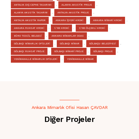
ANTALYA DIŞ CEPHE TASARIMI
,
ALANYA AKUSTİK PROJE
,
ALANYA AKUSTİK TASARIM
,
ANTALYA AKUSTİK PROJE
,
ANTALYA AKUSTİK RAPOR
,
ANKARA İŞYERİ KROKİ
,
ANKARA MİMARİ KROKİ
,
ANKARA RUHSAT KROKİ
,
1/100 KROKİ
,
1/100 ÖLÇEKLİ KROKİ
,
BÜRO TESCİL BELGESİ
,
ANKARA MİMARLAR ODAS
,
GÖLBAŞI MİMARLIK OFİSLERİ
,
GÖLBAŞI MİMAR
,
GÖLBAŞU BELEDİYESİ
,
GÖLBAŞI RUHSAT PROJE
,
GÖLBAŞI MİMARİ PROJE
,
GÖLBAŞI PROJE
,
YENİMAHALLE MİMARLIK OFİSLERİ
,
YENİMAHALLE MİMAR
Ankara Mimarlık Ofisi Hasan ÇAVDAR
Diğer Projeler