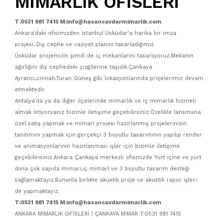
MİMARLIK OFİSLERİ
T:0531 981 7415 M:info@hasancavdarmimarlik.com
Ankara'daki ofisimizden İstanbul Üsküdar'a harika bir imza
projesi..Dış cephe ve vaziyet planını tasarladığımız
Üsküdar projemizin şimdi de iç mekanlarını tasarlıyoruz.Mekanın
ağırlığını dış cephedeki çizgilerine taşıdık.Çankaya
Ayrancı,cinnah,Turan Güneş gibi lokasyonlarında projelerimiz devam
etmektedir.
Antalya'da ya da diğer ilçelerinde mimarlık ve iç mimarlık hizmeti
almak istiyorsanız bizimle iletişime geçebilirsiniz.Özelikle lansmana
özel satış yapmak ve mimari projesi hazırlanmış projelerinizin
tanıtımını yapmak için gerçekçi 3 boyutlu tasarımının yapılıp render
ve animasyonlarının hazırlanması işler için bizimle iletişime
geçebilirisiniz.Ankara Çankaya merkezli ofismizde Yurt içine ve yurt
dıına çok sayıda mimari,iç mimarl ve 3 boyutlu tasarım desteği
sağlamaktayız.Bununla birlikte akustik proje ve akustik rapor işleri
de yapmaktayız.
T:0531 981 7415 M:info@hasancavdarmimarlik.com
ANKARA MİMARLIK OFİSLERİ | ÇANKAYA MİMAR T:0531 981 7415