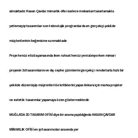
almaktadır.
Hasan Çavdar mimarlık ofisi
sadece
mekanları tasarlamak
la
yetinmeyip
tasarımlar
ı son teknolojik programlarda en gerçekçi şekilde
müşterilerinin beğenisine sunmaktadır.
Proje
henüz
etüd
aşamasında iken
ruhsat
henüz yeni alınıyorken
mimari
proje
nin
3d tasarımlar
ını ve
dış cephe çizimleri
ni
gerçekçi renderlar
la
hızlı bir
şekilde
düzenleyip müşterileri ile
kritikler
ini yapar
.Ankara
için
marka projele
r
ve
estetik tasarımlar
yapamaya özen göstermektedir.
MUĞLA'DA 3D TASARIM OFİSİ
diye bir arama yapıldığında
HASAN ÇAVDAR
MİMARLIK OFİSİ
en iyi tasarımcılar arasında yer