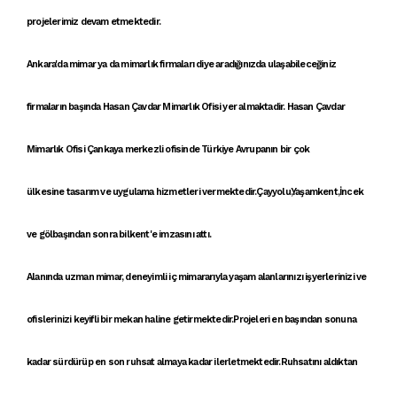
projelerimiz devam etmektedir.
Ankara'da mimar
ya da
mimarlık firmaları
diye aradığınızda ulaşabileceğiniz
firmaların başında
Hasan Çavdar Mimarlık Ofisi
yer almaktadir. Hasan Çavdar
Mimarlık Ofisi
Çankaya
merkezli ofisinde Türkiye Avrupanın bir çok
ülkesine
tasarım ve uygulama hizmetleri
vermektedir.Çayyolu,Yaşamkent,İncek
ve gölbaşından sonra bilkent'e imzasını attı.
Alanında uzman mimar, deneyimli iç mimararıyla yaşam alanlarınızı işyerlerinizi ve
ofislerinizi keyifli bir mekan haline getirmektedir.Projeleri en başından sonuna
kadar sürdürüp en son ruhsat almaya kadar ilerletmektedir.Ruhsatını aldıktan