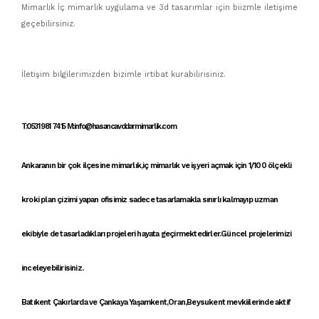
Mimarlık İç mimarlık uygulama ve 3d tasarımlar için biizmle iletişime
geçebilirsiniz.
İletişim bilgilerimizden bizimle irtibat kurabilirisiniz.
T:0531 981 7415 M:info@hasancavddarmimarlik.com
Ankaranın bir çok ilçesine
mimarlık
,
iç mimarlık
ve
işyeri açmak için 1/100 ölçekli
kroki
plan çizimi yapan
ofisimiz
sadece tasarlamakla sınırlı kalmayıp uzman
ekibiyle de tasarladıkları projeleri hayata geçirmektedirler.Güncel projelerimizi
inceleyebilirisiniz.
Batıkent Çakırlarda ve Çankaya Yaşamkent,Oran,Beysukent mevkiilerinde aktif