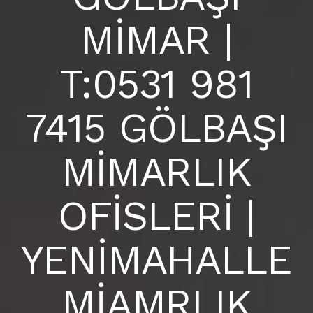
BLOG
MİMAR |
ANKARA İÇ MİMARLIK OFİSİ |
S.S.S
T:0531 981
İLETIŞIM
7415 GÖLBAŞI
MİMARLIK
OFİSLERİ |
YENİMAHALLE
MİAMRLIK