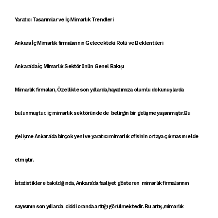
Yaratıcı Tasarımlar ve İç Mimarlık Trendleri
Ankara İç Mimarlık firmalarının Gelecekteki Rolü ve Beklentileri
Ankara'da İç Mimarlık Sektörünün Genel Bakışı
Mimarlık firmaları
, Özellikle son yıllarda,hayatımıza olumlu dokunuşlarda
bulunmuştur.
iç mimarlık
sektöründe de belirgin bir gelişme yaşanmıştır.Bu
gelişme Ankara'da birçok yeni ve
yaratıcı mimarlık ofisi
nin ortaya çıkmasını elde
etmiştır.
İstatistiklere bakıldığında,
Ankara'da faaliyet gösteren mimarlık firmaları
nın
sayısının son yıllarda ciddi oranda arttığı görülmektedir. Bu artış,
mimarlık