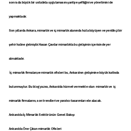
sonra da büyük bir ustalıkla uygulamasını şantiye şefiliğini ve yönetimini de
yapmaktadır.
Son yıllarda
Ankara, mimarlık
ve
iç mimarlık
alanında hızla büyüyen ve
yenilikçi
bir
şehir haline gelmiştir.
Hasan Çavdar mimarlık
ta bu gelişimin içerisinde yer
almaktadır.
İç mimarlık firmaları
,ve
mimarlık ofisleri
bu,
Ankara'nın gelişimi
ne büyük katkıda
bulunmuştur. Bu blog yazısı,
Ankara'da hizmet vermekte olan mimar
lık ve
iç
mimarlık firmalarını
,
son trendler
i ve
yaratıcı tasarımları
ele alacak.
Ankara'da İç Mimarlık Sektörünün Genel Bakışı
Ankara'da Öne Çıkan mimarlık Ofisleri