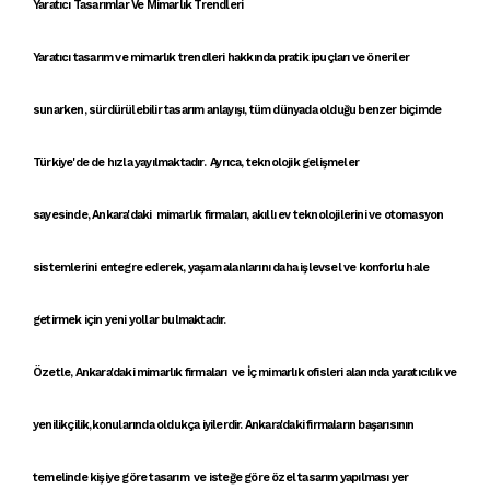
Yaratıcı Tasarımlar Ve Mimarlık Trendleri
Yaratıcı tasarım
ve
mimarlık trendleri
hakkında
pratik ipuçları
ve öneriler
sunarken,
sürdürülebilir tasarım anlayışı
, tüm dünyada olduğu benzer biçimde
Türkiye'de de hızla yayılmaktadır. Ayrıca, teknolojik gelişmeler
sayesinde,
Ankara'daki mimarlık firmaları
,
akıllı ev teknolojileri
ni ve
otomasyon
sistemleri
ni entegre ederek, yaşam alanlarını daha işlevsel ve konforlu hale
getirmek için yeni yollar bulmaktadır.
Özetle,
Ankara'daki mimarlık firmaları
ve
İç mimarlık ofisleri
alanında
yaratıcılık ve
yenilikçilik
,konularında oldukça iyilerdir. A
nkara'daki firmaların
başarısının
temelinde
kişiye göre tasarım
ve
isteğe göre özel tasarım
yapılması yer