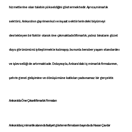
hizmetleri
ne olan talebin yükseldiğini göstermektedir. Ayrıca,
mimarlık
sektörü
,
Ankara'nın gayrimenkul ve inşaat sektörleri
ndeki büyümeyi
destekleyen bir faktör olarak öne çıkmaktadır.
Mimarlık
, yalnız
binalar
ın güzel
duyu görünümünü iyileştirmekle kalmayıp, bununla beraber yaşam standardını
ve işlevselliği de artırmaktadır. Dolayısıyla,
Ankara'daki iç mimarlık firmaları
nın,
şehrin genel gelişimine ve dönüşümüne katkıları yadsınamaz bir gerçektir.
Ankara'da Öne ÇıkanMimarlık Firmaları
Ankara'da iç mimarlık alanında faaliyet gösteren
firmaların başında da
Hasan Çavdar