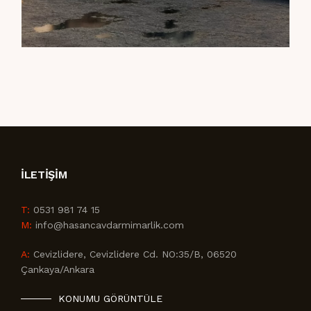
İLETIŞIM
T:
0531 981 74 15
M:
info@hasancavdarmimarlik.com
A:
Cevizlidere, Cevizlidere Cd. NO:35/B, 06520
Çankaya/Ankara
KONUMU GÖRÜNTÜLE