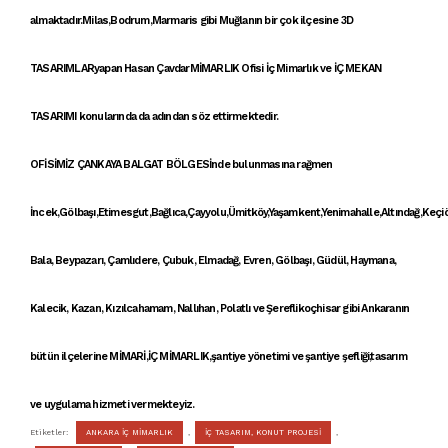
almaktadır.Milas,Bodrum,Marmaris gibi Muğlanın bir çok ilçesine
3D
TASARIMLAR
yapan Hasan Çavdar
MİMARLIK
Ofisi İç Mimarlık ve
İÇ MEKAN
TASARIMI
konularında da adından söz ettirmektedir.
OFİSİMİZ ÇANKAYA
BALGAT BÖLGESİ
nde bulunmasına rağmen
İncek,Gölbaşı,Etimesgut,Bağlıca,Çayyolu,Ümitköy,Yaşamkent,Yenimahalle,Altındağ,Keçi
Bala, Beypazarı, Çamlıdere, Çubuk, Elmadağ, Evren, Gölbaşı, Güdül, Haymana,
Kalecik, Kazan, Kızılcahamam, Nallıhan, Polatlı ve Şereflikoçhisar gibi Ankaranın
bütün ilçelerine
MİMARİ
,
İÇ MİMARLIK
,şantiye yönetimi ve şantiye şefliği,tasarım
ve uygulama hizmeti vermekteyiz.
Etiketler:
ANKARA İÇ MİMARLIK
,
İÇ TASARIM, KONUT PROJESİ
,