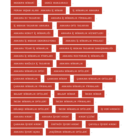
MODERN MİMARİ
,
DENİZ MANZARASI
,
FERAH YAŞAM ALANI ANKARA İÇ MİMAR
,
İÇ MİMARLIK ANKARA
,
ANKARA EV TASARIMI
,
ANKARA İÇ MİMARLIK FİRMALARI
,
İÇ MEKAN TASARIMI ANKARA
,
ANKARA OFİS TASARIMI
,
ANKARA KONUT İÇ MİMARLIĞI
,
ANKARA İÇ MİMARLIK HİZMETLERİ
,
ANKARA İÇ MEKAN DEKORASYONU
,
ANKARA İÇ MİMARLIK PROJESİ
,
ANKARA TİCARİ İÇ MİMARLIK
,
ANKARA İÇ MEKAN TASARIM DANIŞMANLIĞI
,
ANKARA İÇ MİMARLIK FİYATLARI
,
ANKARA RESTORAN İÇ MİMARLIĞI
,
ANKARA MAĞAZA İÇ TASARIM
.
ANKARA MİMARLIK
,
ANKARA MİMARLIK OFİSİ
,
ANKARA MİMARLIK OFİSLERİ
,
ÇANKAYA MİMARLIK
,
ÇANKAYA MİMAR
,
ÇANKAYA MİMARLIK OFİSLERİ
,
ÇANKAYA MİMARLIK FİRMALARI
,
ANKARA MİMARLIK FİRMALARI
,
BALGAT MİMARLIK OFİSLERİ
,
BALGAT MİMAR
,
İNCEK MİMAR
,
İNCEK MİMARLIK OFİSLERİ
,
İNCEK MİMARLIK FİRMALARI
,
GÖLBAŞI MİMARLIK OFİSLERİ
,
İNCEK MİMARLIK OFİSLERİ
,
İŞ YERİ KROKİSİ
,
ANKARA KROKİ
,
ANKARA İŞYERİ KROKİ
,
KROKİ ÇİZİMİ
,
ÇANKAYA İŞYERİ KROKİ
,
ÜMİTKÖY İŞYERİ KROKİ
,
ÇAYYOLU İŞYERİ KROKİ
,
ANKARA İŞYERİ AÇMA
,KEÇİÖREN MİMARLIK OFİSLERİ
,