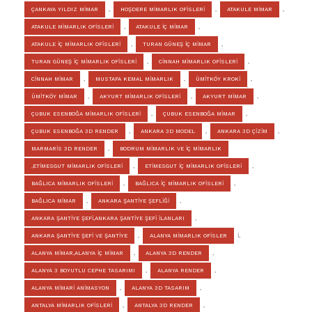
ÇANKAYA YILDIZ MİMAR
,
HOŞDERE MİMARLIK OFİSLERİ
,
ATAKULE MİMAR
,
ATAKULE MİMARLIK OFİSLERİ
,
ATAKULE İÇ MİMAR
,
ATAKULE İÇ MİMARLIK OFİSLERİ
,
TURAN GÜNEŞ İÇ MİMAR
,
TURAN GÜNEŞ İÇ MİMARLIK OFİSLERİ
,
CİNNAH MİMARLIK OFİSLERİ
,
CİNNAH MİMAR
,
MUSTAFA KEMAL MİMARLIK
,
ÜMİTKÖY KROKİ
,
ÜMİTKÖY MİMAR
,
AKYURT MİMARLIK OFİSLERİ
,
AKYURT MİMAR
,
ÇUBUK ESENBOĞA MİMARLIK OFİSLERİ
,
ÇUBUK ESENBOĞA MİMAR
,
ÇUBUK ESENBOĞA 3D RENDER
,
ANKARA 3D MODEL
,
ANKARA 3D ÇİZİM
,
MARMARİS 3D RENDER
,
BODRUM MİMARLIK VE İÇ MİMARLIK
,ETİMESGUT MİMARLIK OFİSLERİ
,
ETİMESGUT İÇ MİMARLIK OFİSLERİ
,
BAĞLICA MİMARLIK OFİSLERİ
,
BAĞLICA İÇ MİMARLIK OFİSLERİ
,
BAĞLICA MİMAR
,
ANKARA ŞANTİYE ŞEFLİĞİ
,
ANKARA ŞANTİYE ŞEFİ,ANKARA ŞANTİYE ŞEFİ İLANLARI
,
ANKARA ŞANTİYE ŞEFİ VE ŞANTİYE
,
ALANYA MİMARLIK OFİSLER
İ,
ALANYA MİMAR,ALANYA İÇ MİMAR
,
ALANYA 3D RENDER
,
ALANYA 3 BOYUTLU CEPHE TASARIMI
,
ALANYA RENDER
,
ALANYA MİMARİ ANİMASYON
,
ALANYA 3D TASARIM
,
ANTALYA MİMARLIK OFİSLERİ
,
ANTALYA 3D RENDER
,