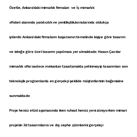
Özetle,
Ankara'daki mimarlık firmaları
ve
İç mimarlık
ofisleri
alanında
yaratıcılık ve yenilikçilik
,konularında oldukça
iyilerdir. A
nkara'daki firmaların
başarısının temelinde
kişiye göre tasarım
ve
isteğe göre özel tasarım
yapılması yer almaktadır.
Hasan Çavdar
mimarlık ofisi
sadece
mekanları tasarlamak
la yetinmeyip
tasarımlar
ı son
teknolojik programlarda en gerçekçi şekilde müşterilerinin beğenisine
sunmaktadır.
Proje
henüz
etüd
aşamasında iken
ruhsat
henüz yeni alınıyorken
mimari
proje
nin
3d tasarımlar
ını ve
dış cephe çizimleri
ni
gerçekçi