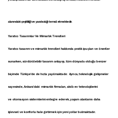
alanındaki çeşitliliği ve yaratıcılığı
temsil etmektedir.
Yaratıcı Tasarımlar Ve Mimarlık Trendleri
Yaratıcı tasarım
ve
mimarlık trendleri
hakkında
pratik ipuçları
ve öneriler
sunarken,
sürdürülebilir tasarım anlayışı
, tüm dünyada olduğu benzer
biçimde Türkiye'de de hızla yayılmaktadır. Ayrıca, teknolojik gelişmeler
sayesinde,
Ankara'daki mimarlık firmaları
,
akıllı ev teknolojileri
ni
ve
otomasyon sistemleri
ni entegre ederek, yaşam alanlarını daha
işlevsel ve konforlu hale getirmek için yeni yollar bulmaktadır.