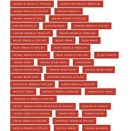
ANKARA İÇ MİMARLIK FİYATLARI
,
ANKARA RESTORAN İÇ MİMARLIĞI
,
ANKARA MAĞAZA İÇ TASARIM
.
ANKARA MİMARLIK
,
ANKARA MİMARLIK OFİSİ
,
ANKARA MİMARLIK OFİSLERİ
,
ÇANKAYA MİMARLIK
,
ÇANKAYA MİMAR
,
ÇANKAYA MİMARLIK OFİSLERİ
,
ÇANKAYA MİMARLIK FİRMALARI
,
ANKARA MİMARLIK FİRMALARI
,
BALGAT MİMARLIK OFİSLERİ
,
BALGAT MİMAR
,
İNCEK MİMAR
,
İNCEK MİMARLIK OFİSLERİ
,
İNCEK MİMARLIK FİRMALARI
,
GÖLBAŞI MİMARLIK OFİSLERİ
,
İNCEK MİMARLIK OFİSLERİ
,
İŞ YERİ KROKİSİ
,
ANKARA KROKİ
,
ANKARA İŞYERİ KROKİ
,
KROKİ ÇİZİMİ
,
ÇANKAYA İŞYERİ KROKİ
,
ÜMİTKÖY İŞYERİ KROKİ
,
ÇAYYOLU İŞYERİ KROKİ
,
ANKARA İŞYERİ AÇMA
,KEÇİÖREN MİMARLIK OFİSLERİ
,
PURSAKLAR MİMARLIK OFİSLERİ
,
MAMAK MİMARLIK OFİSLERİ
,
BATIKENT MİMAR
,
BATIKENT MİMARLIK OFİSLERİ
,
YENİMAHALLE MİMAR
,
YENİMAHALLE MİMARLIK OFİSLERİ
,
AKYURT MİMARLIK OFİSLERİ,ANKARA 3D TASARIM
,
ÇANKAYA 3D TASARIM
,
ANKARA ÜÇBOYUTLU TASARIM
,
MİMARİ PROJE
,
MİMARİ RUHSAT
,
SİNCAN MİMARLIK OFİSLERİ
,
ETİMESGUT MİMARLIK OFİSLERİ
,
BAĞLICA MİMARLIK OFİSLERİ
,
ÇAYYOLU MİMAR
,
ANKARA DA MİMAR
,