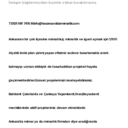
İletişim bilgilerimizden bizimle irtibat kurabilirisiniz.
T:0531 981 7415 M:info@hasancavddarmimarlik.com
Ankaranın bir çok ilçesine
mimarlık
,
iç mimarlık
ve
işyeri açmak için 1/100
ölçekli kroki
plan çizimi yapan
ofisimiz
sadece tasarlamakla sınırlı
kalmayıp uzman ekibiyle de tasarladıkları projeleri hayata
geçirmektedirler.Güncel projelerimizi inceleyebilirisiniz.
Batıkent Çakırlarda ve Çankaya Yaşamkent,Oran,Beysukent
mevkiilerinde aktif projelerimiz devam etmektedir.
Ankara'da mimar
ya da
mimarlık firmaları
diye aradığınızda