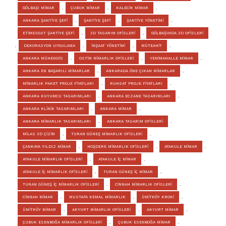
GÖLBAŞI MİMAR
,
ÇUBUK MİMAR
,
KALECİK MİMAR
,
ANKARA ŞANTİYE ŞEFİ
,
ŞANTİYE ŞEFİ
,
ŞANTİYE YÖNETİMİ
,
ETİMESGUT ŞANTİYE ŞEFİ
,
3D TASARIM OFİSLERİ
,
GÖLBAŞINDA 3D OFİSLERİ
,
DEKORASYON UYGULAMA
,
İNŞAAT YÖNETİMİ
,
MÜTEAHİT
,
ANKARA MÜHENDİS
,
OSTİM MİMARLIK OFİSLERİ
,
YENİMAHALLE MİMAR
,
ANKARA EN BAŞARILI MİMARLAR
,
ANKARADA ÖNE ÇIKAN MİMARLAR
,
MİMARLIK PAKET PROJE FİYATLARI
,
RUHSAT PROJE FİYATLARI
,
ANKARA KUYUMCU TASARIMLARI
,
ANKARA ECZANE TASARIMLARI
,
ANKARA KLİNİK TASARIMLARI
,
ANKARA MİMAR
,
ANKARA MİMARLIK TASARIMLARI
,
ANKARA TASARIM OFİSLERİ
,
MİLAS 3D ÇİZİM
,
TURAN GÜNEŞ MİMARLIK OFİSLERİ
,
ÇANKAYA YILDIZ MİMAR
,
HOŞDERE MİMARLIK OFİSLERİ
,
ATAKULE MİMAR
,
ATAKULE MİMARLIK OFİSLERİ
,
ATAKULE İÇ MİMAR
,
ATAKULE İÇ MİMARLIK OFİSLERİ
,
TURAN GÜNEŞ İÇ MİMAR
,
TURAN GÜNEŞ İÇ MİMARLIK OFİSLERİ
,
CİNNAH MİMARLIK OFİSLERİ
,
CİNNAH MİMAR
,
MUSTAFA KEMAL MİMARLIK
,
ÜMİTKÖY KROKİ
,
ÜMİTKÖY MİMAR
,
AKYURT MİMARLIK OFİSLERİ
,
AKYURT MİMAR
,
ÇUBUK ESENBOĞA MİMARLIK OFİSLERİ
,
ÇUBUK ESENBOĞA MİMAR
,