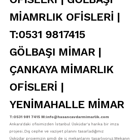
MİAMRLIK OFİSLERİ |
T:0531 9817415
GÖLBAŞI MİMAR |
ÇANKAYA MİMARLIK
OFİSLERİ |
YENİMAHALLE MİMAR
T:0531 981 7415 M:info@hasancavdarmimarlik.com
Ankara'daki ofisimizden İstanbul Üsküdar'a harika bir imza
projesi..Dış cephe ve vaziyet planını tasarladığımız
Üsküdar projemizin şimdi de iç mekanlarını tasarlıyoruz.Mekanın