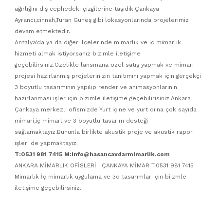
ağırlığını dış cephedeki çizgilerine taşıdık.Çankaya
Ayrancı,cinnah,Turan Güneş gibi lokasyonlarında projelerimiz
devam etmektedir.
Antalya'da ya da diğer ilçelerinde mimarlık ve iç mimarlık
hizmeti almak istiyorsanız bizimle iletişime
geçebilirsiniz.Özelikle lansmana özel satış yapmak ve mimari
projesi hazırlanmış projelerinizin tanıtımını yapmak için gerçekçi
3 boyutlu tasarımının yapılıp render ve animasyonlarının
hazırlanması işler için bizimle iletişime geçebilirisiniz.Ankara
Çankaya merkezli ofismizde Yurt içine ve yurt dıına çok sayıda
mimari,iç mimarl ve 3 boyutlu tasarım desteği
sağlamaktayız.Bununla birlikte akustik proje ve akustik rapor
işleri de yapmaktayız.
T:0531 981 7415 M:info@hasancavdarmimarlik.com
ANKARA MİMARLIK OFİSLERİ | ÇANKAYA MİMAR T:0531 981 7415
Mimarlık İç mimarlık uygulama ve 3d tasarımlar için biizmle
iletişime geçebilirsiniz.