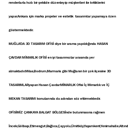
renderlar
la
hızlı bir şekilde
düzenleyip müşterileri ile
kritikler
ini
yapar
.Ankara
için
marka projele
r ve
estetik tasarımlar
yapamaya özen
göstermektedir.
MUĞLA'DA 3D TASARIM OFİSİ
diye bir arama yapıldığında
HASAN
ÇAVDAR MİMARLIK OFİSİ
en iyi tasarımcılar arasında yer
almaktadır.Milas,Bodrum,Marmaris gibi Muğlanın bir çok ilçesine
3D
TASARIMLAR
yapan Hasan Çavdar
MİMARLIK
Ofisi İç Mimarlık ve
İÇ
MEKAN TASARIMI
konularında da adından söz ettirmektedir.
OFİSİMİZ ÇANKAYA
BALGAT BÖLGESİ
nde bulunmasına rağmen
İncek,Gölbaşı,Etimesgut,Bağlıca,Çayyolu,Ümitköy,Yaşamkent,Yenimahalle,Altınd