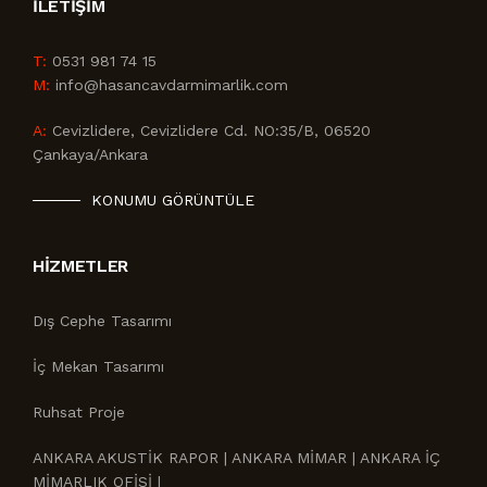
İLETIŞIM
T:
0531 981 74 15
M:
info@hasancavdarmimarlik.com
A:
Cevizlidere, Cevizlidere Cd. NO:35/B, 06520
Çankaya/Ankara
KONUMU GÖRÜNTÜLE
HIZMETLER
Dış Cephe Tasarımı
İç Mekan Tasarımı
Ruhsat Proje
ANKARA AKUSTİK RAPOR | ANKARA MİMAR | ANKARA İÇ
MİMARLIK OFİSİ |