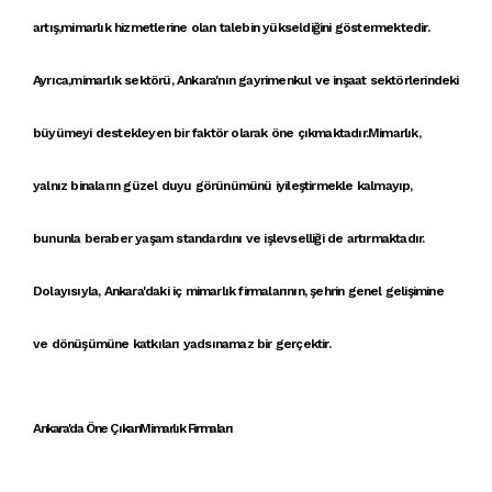
artış,
mimarlık hizmetleri
ne olan talebin yükseldiğini göstermektedir.
Ayrıca,
mimarlık sektörü
,
Ankara'nın gayrimenkul ve inşaat sektörleri
ndeki
büyümeyi destekleyen bir faktör olarak öne çıkmaktadır.
Mimarlık
,
yalnız
binalar
ın güzel duyu görünümünü iyileştirmekle kalmayıp,
bununla beraber yaşam standardını ve işlevselliği de artırmaktadır.
Dolayısıyla,
Ankara'daki iç mimarlık firmaları
nın, şehrin genel gelişimine
ve dönüşümüne katkıları yadsınamaz bir gerçektir.
Ankara'da Öne ÇıkanMimarlık Firmaları