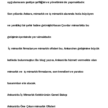
uygulamasını şantiye şefiliğini ve yönetimini de yapmaktadır.
Son yıllarda
Ankara, mimarlık
ve
iç mimarlık
alanında hızla büyüyen
ve
yenilikçi
bir şehir haline gelmiştir.
Hasan Çavdar mimarlık
ta bu
gelişimin içerisinde yer almaktadır.
İç mimarlık firmaları
,ve
mimarlık ofisleri
bu,
Ankara'nın gelişimi
ne büyük
katkıda bulunmuştur. Bu blog yazısı,
Ankara'da hizmet vermekte olan
mimar
lık ve
iç mimarlık firmalarını
,
son trendler
i ve
yaratıcı
tasarımları
ele alacak.
Ankara'da İç Mimarlık Sektörünün Genel Bakışı
Ankara'da Öne Çıkan mimarlık Ofisleri