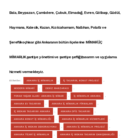
Bala, Beypazarı, Çamlıdere, Çubuk, Elmadağ, Evren, Gölbaşı, Güdül,
Haymana, Kalecik, Kazan, Kızılcahamam, Nallıhan, Polatlı ve
Şereflikoçhisar gibi Ankaranın bütün ilçelerine
MİMARİ
,
İÇ
MİMARLIK
,şantiye yönetimi ve şantiye şefliği,tasarım ve uygulama
hizmeti vermekteyiz.
Etiketler:
ANKARA İÇ MİMARLIK
,
İÇ TASARIM, KONUT PROJESİ
,
MODERN MİMARİ
,
DENİZ MANZARASI
,
FERAH YAŞAM ALANI ANKARA İÇ MİMAR
,
İÇ MİMARLIK ANKARA
,
ANKARA EV TASARIMI
,
ANKARA İÇ MİMARLIK FİRMALARI
,
İÇ MEKAN TASARIMI ANKARA
,
ANKARA OFİS TASARIMI
,
ANKARA KONUT İÇ MİMARLIĞI
,
ANKARA İÇ MİMARLIK HİZMETLERİ
,
ANKARA İÇ MEKAN DEKORASYONU
,
ANKARA İÇ MİMARLIK PROJESİ
,
ANKARA TİCARİ İÇ MİMARLIK
,
ANKARA İÇ MEKAN TASARIM DANIŞMANLIĞI
,