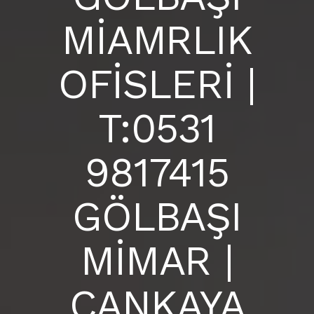
BLOG
MİAMRLIK
ANKARA İÇ MİMARLIK OFİSİ |
S.S.S
OFİSLERİ |
İLETIŞIM
T:0531
9817415
GÖLBAŞI
MİMAR |
ÇANKAYA