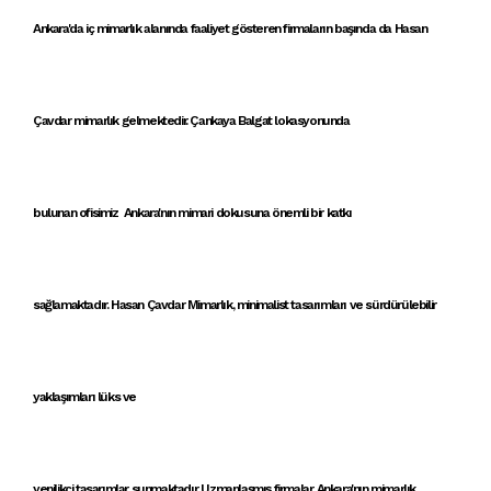
Ankara'da iç mimarlık alanında faaliyet gösteren
firmaların başında da
Hasan
Çavdar mimarlık
gelmektedir.
Çankaya
Balgat
lokasyonunda
bulunan
ofisimiz
Ankara'nın mimari dokusu
na önemli bir katkı
sağlamaktadır.
Hasan Çavdar Mimarlık
,
minimalist tasarımlar
ı ve
sürdürülebilir
yaklaşımlar
ı
lüks ve
yenilikçi
tasarımlar
sunmaktadır.
Uzmanlaşmış firmalar
,
Ankara'nın mimarlık