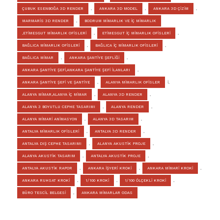
ÇUBUK ESENBOĞA 3D RENDER
,
ANKARA 3D MODEL
,
ANKARA 3D ÇİZİM
,
MARMARİS 3D RENDER
,
BODRUM MİMARLIK VE İÇ MİMARLIK
,ETİMESGUT MİMARLIK OFİSLERİ
,
ETİMESGUT İÇ MİMARLIK OFİSLERİ
,
BAĞLICA MİMARLIK OFİSLERİ
,
BAĞLICA İÇ MİMARLIK OFİSLERİ
,
BAĞLICA MİMAR
,
ANKARA ŞANTİYE ŞEFLİĞİ
,
ANKARA ŞANTİYE ŞEFİ,ANKARA ŞANTİYE ŞEFİ İLANLARI
,
ANKARA ŞANTİYE ŞEFİ VE ŞANTİYE
,
ALANYA MİMARLIK OFİSLER
İ,
ALANYA MİMAR,ALANYA İÇ MİMAR
,
ALANYA 3D RENDER
,
ALANYA 3 BOYUTLU CEPHE TASARIMI
,
ALANYA RENDER
,
ALANYA MİMARİ ANİMASYON
,
ALANYA 3D TASARIM
,
ANTALYA MİMARLIK OFİSLERİ
,
ANTALYA 3D RENDER
,
ANTALYA DIŞ CEPHE TASARIMI
,
ALANYA AKUSTİK PROJE
,
ALANYA AKUSTİK TASARIM
,
ANTALYA AKUSTİK PROJE
,
ANTALYA AKUSTİK RAPOR
,
ANKARA İŞYERİ KROKİ
,
ANKARA MİMARİ KROKİ
,
ANKARA RUHSAT KROKİ
,
1/100 KROKİ
,
1/100 ÖLÇEKLİ KROKİ
,
BÜRO TESCİL BELGESİ
,
ANKARA MİMARLAR ODAS