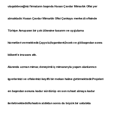
ulaşabileceğiniz firmaların başında
Hasan Çavdar Mimarlık Ofisi
yer
almaktadir. Hasan Çavdar Mimarlık Ofisi
Çankaya
merkezli ofisinde
Türkiye Avrupanın bir çok ülkesine
tasarım ve uygulama
hizmetleri
vermektedir.Çayyolu,Yaşamkent,İncek ve gölbaşından sonra
bilkent'e imzasını attı.
Alanında uzman mimar, deneyimli iç mimararıyla yaşam alanlarınızı
işyerlerinizi ve ofislerinizi keyifli bir mekan haline getirmektedir.Projeleri
en başından sonuna kadar sürdürüp en son ruhsat almaya kadar
ilerletmektedir.Ruhsatını aldıktan sonra da büyük bir ustalıkla