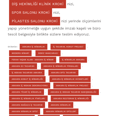
DIŞ HEKIMLIĞI KLINIK KROKI
nizi,
SPOR SALONU KROKI
nizi,
PILASTES SALONU KROKI
nizi yerinde ölçümlerini
yapıp yönetmeliğe uygun şekilde imzalı kaşeli ve büro
tescil belgesiyle birlikte sizlere teslim ediyoruz.
Etiketler:
ANKARA İÇ MİMARLIK
,
İÇ TASARIM, KONUT PROJESİ
,
MODERN MİMARİ
,
DENİZ MANZARASI
,
FERAH YAŞAM ALANI ANKARA İÇ MİMAR
,
İÇ MİMARLIK ANKARA
,
ANKARA EV TASARIMI
,
ANKARA İÇ MİMARLIK FİRMALARI
,
İÇ MEKAN TASARIMI ANKARA
,
ANKARA OFİS TASARIMI
,
ANKARA KONUT İÇ MİMARLIĞI
,
ANKARA İÇ MİMARLIK HİZMETLERİ
,
ANKARA İÇ MEKAN DEKORASYONU
,
ANKARA İÇ MİMARLIK PROJESİ
,
ANKARA TİCARİ İÇ MİMARLIK
,
ANKARA İÇ MEKAN TASARIM DANIŞMANLIĞI
,
ANKARA İÇ MİMARLIK FİYATLARI
,
ANKARA RESTORAN İÇ MİMARLIĞI
,
ANKARA MAĞAZA İÇ TASARIM
.
ANKARA MİMARLIK
,
ANKARA MİMARLIK OFİSİ
,
ANKARA MİMARLIK OFİSLERİ
,