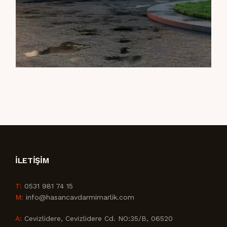
İLETIŞIM
T:
0531 981 74 15
M:
info@hasancavdarmimarlik.com
A:
Cevizlidere, Cevizlidere Cd. NO:35/B, 06520