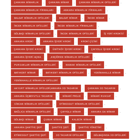
ÇANKAYA MİMARLIK
,
ÇANKAYA MİMAR
,
ÇANKAYA MİMARLIK OFİSLERİ
,
ÇANKAYA MİMARLIK FİRMALARI
,
ANKARA MİMARLIK FİRMALARI
,
BALGAT MİMARLIK OFİSLERİ
,
BALGAT MİMAR
,
İNCEK MİMAR
,
İNCEK MİMARLIK OFİSLERİ
,
İNCEK MİMARLIK FİRMALARI
,
GÖLBAŞI MİMARLIK OFİSLERİ
,
İNCEK MİMARLIK OFİSLERİ
,
İŞ YERİ KROKİSİ
,
ANKARA KROKİ
,
ANKARA İŞYERİ KROKİ
,
KROKİ ÇİZİMİ
,
ÇANKAYA İŞYERİ KROKİ
,
ÜMİTKÖY İŞYERİ KROKİ
,
ÇAYYOLU İŞYERİ KROKİ
,
ANKARA İŞYERİ AÇMA
,KEÇİÖREN MİMARLIK OFİSLERİ
,
PURSAKLAR MİMARLIK OFİSLERİ
,
MAMAK MİMARLIK OFİSLERİ
,
BATIKENT MİMAR
,
BATIKENT MİMARLIK OFİSLERİ
,
YENİMAHALLE MİMAR
,
YENİMAHALLE MİMARLIK OFİSLERİ
,
AKYURT MİMARLIK OFİSLERİ,ANKARA 3D TASARIM
,
ÇANKAYA 3D TASARIM
,
ANKARA ÜÇBOYUTLU TASARIM
,
MİMARİ PROJE
,
MİMARİ RUHSAT
,
SİNCAN MİMARLIK OFİSLERİ
,
ETİMESGUT MİMARLIK OFİSLERİ
,
BAĞLICA MİMARLIK OFİSLERİ
,
ÇAYYOLU MİMAR
,
ANKARA DA MİMAR
,
GÖLBAŞI MİMAR
,
ÇUBUK MİMAR
,
KALECİK MİMAR
,
ANKARA ŞANTİYE ŞEFİ
,
ŞANTİYE ŞEFİ
,
ŞANTİYE YÖNETİMİ
,
ETİMESGUT ŞANTİYE ŞEFİ
,
3D TASARIM OFİSLERİ
,
GÖLBAŞINDA 3D OFİSLERİ