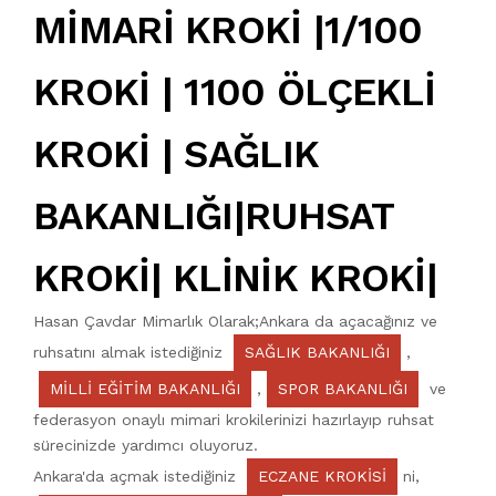
MİMARİ KROKİ |1/100
KROKİ | 1100 ÖLÇEKLİ
KROKİ | SAĞLIK
BAKANLIĞI|RUHSAT
KROKİ| KLİNİK KROKİ|
Hasan Çavdar Mimarlık Olarak;Ankara da açacağınız ve
ruhsatını almak istediğiniz
SAĞLIK BAKANLIĞI
,
MILLI EĞITIM BAKANLIĞI
,
SPOR BAKANLIĞI
ve
federasyon onaylı mimari krokilerinizi hazırlayıp ruhsat
sürecinizde yardımcı oluyoruz.
Ankara'da açmak istediğiniz
ECZANE KROKISI
ni,