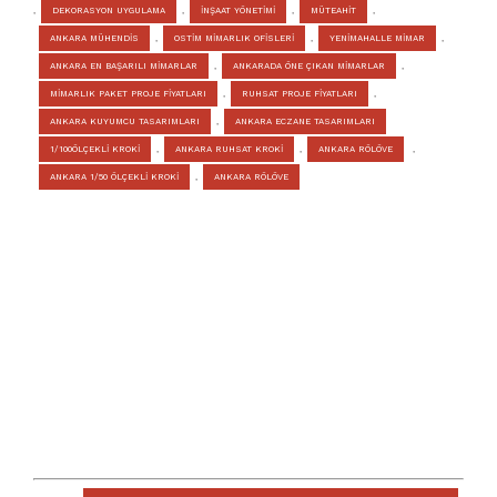
,
DEKORASYON UYGULAMA
,
İNŞAAT YÖNETİMİ
,
MÜTEAHİT
,
ANKARA MÜHENDİS
,
OSTİM MİMARLIK OFİSLERİ
,
YENİMAHALLE MİMAR
,
ANKARA EN BAŞARILI MİMARLAR
,
ANKARADA ÖNE ÇIKAN MİMARLAR
,
MİMARLIK PAKET PROJE FİYATLARI
,
RUHSAT PROJE FİYATLARI
,
ANKARA KUYUMCU TASARIMLARI
,
ANKARA ECZANE TASARIMLARI
1/100ÖLÇEKLI KROKI
,
ANKARA RUHSAT KROKİ
,
ANKARA RÖLÖVE
,
ANKARA 1/50 ÖLÇEKLİ KROKİ
,
ANKARA RÖLÖVE