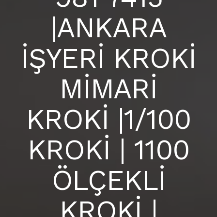
BLOG
|ANKARA
ANKARA İÇ MİMARLIK OFİSİ |
S.S.S
İŞYERİ KROKİ
İLETIŞIM
MİMARİ
KROKİ |1/100
KROKİ | 1100
ÖLÇEKLİ
KROKİ |