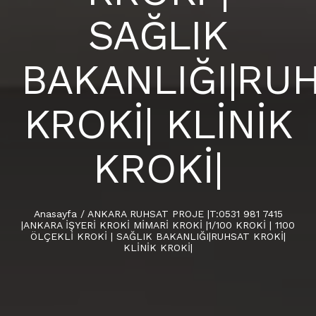
SAĞLIK
BAKANLIĞI|RU
KROKİ| KLİNİK
KROKİ|
Anasayfa
/
ANKARA RUHSAT PROJE |T:0531 981 7415
|ANKARA İŞYERİ KROKİ MİMARİ KROKİ |1/100 KROKİ | 1100
ÖLÇEKLİ KROKİ | SAĞLIK BAKANLIĞI|RUHSAT KROKİ|
KLİNİK KROKİ|