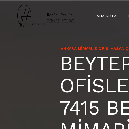
ANASAYFA
ANKARA MIMARLIK OFISI HASAN 
BEYTE
OFİSLE
7415 B