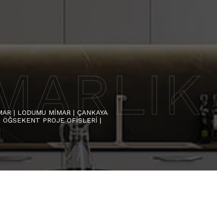
MARLIK 
İMAR | LODUMU MİMAR | ÇANKAYA
| ÖĞSEKENT PROJE OFİSLERİ |