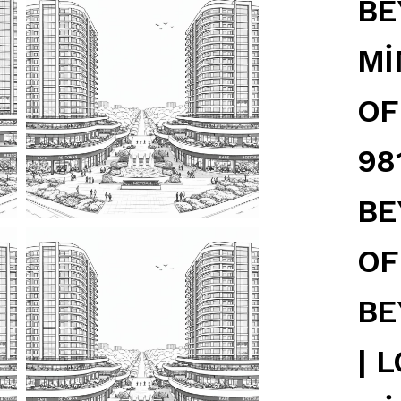
BE
Mİ
OF
98
BE
OF
BE
| 