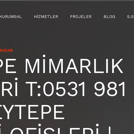
KURUMSAL
HIZMETLER
PROJELER
BLOG
S.S
ÇAVDAR
PE MİMARLIK
Rİ T:0531 981
EYTEPE