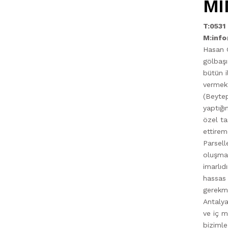
Mİ
T:0531
M:info
Hasan 
gölbaşı
bütün i
vermek
(Beyte
yaptığı
özel ta
ettire
Parsell
oluşmak
imarlıd
hassas
gerekme
Antalya
ve iç m
bizimle