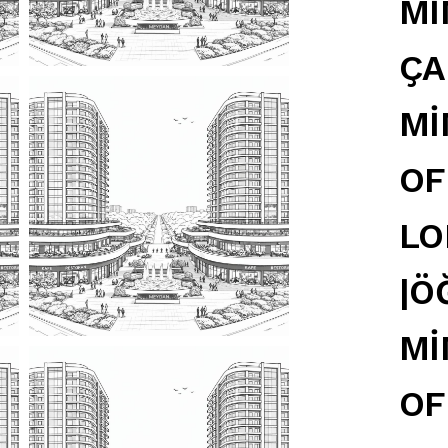
Mİ
ÇA
Mİ
OF
LO
|Ö
Mİ
OF