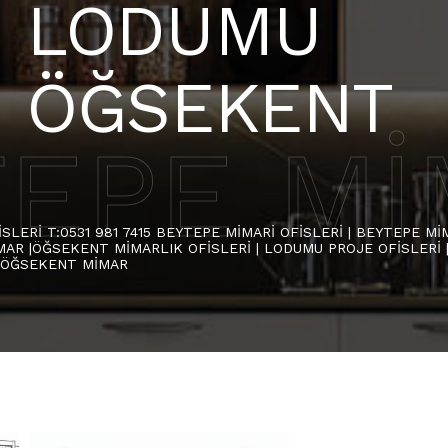
| LODUMU
| ÖĞSEKENT
EPE Mİ
SLERİ T:0531 981 7415 BEYTEPE MİMARİ OFİSLERİ | BEYTEPE M
MAR |ÖĞSEKENT MİMARLIK OFİSLERİ | LODUMU PROJE OFİSLERİ 
 ÖĞSEKENT MİMAR