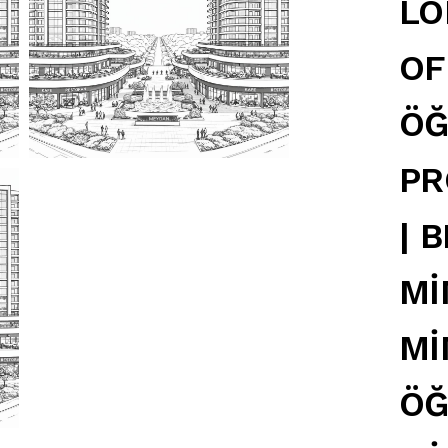
LO
OF
ÖĞ
PR
| 
Mİ
Mİ
ÖĞ