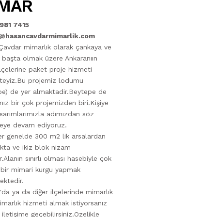
MAR
 981 7415
@hasancavdarmimarlik.com
Çavdar mimarlık olarak çankaya ve
 başta olmak üzere Ankaranıın
lçelerine paket proje hizmeti
teyiz.Bu projemiz lodumu
pe) de yer almaktadir.Beytepe de
mız bir çok projemizden biri.Kişiye
sarımlarımızla adımızdan söz
meye devam ediyoruz.
er genelde 300 m2 lik arsalardan
ta ve ikiz blok nizam
ır.Alanın sınırlı olması hasebiyle çok
 bir mimari kurgu yapmak
ktedir.
'da ya da diğer ilçelerinde mimarlık
imarlık hizmeti almak istiyorsanız
 iletişime geçebilirsiniz.Özelikle