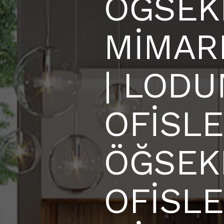
ÖĞSEK
MİMARL
| LOD
OFİSLER
ÖĞSEK
OFİSLE